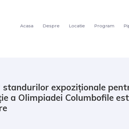
Acasa
Despre
Locatie
Program
Pi
a standurilor expoziționale pent
ție a Olimpiadei Columbofile est
re