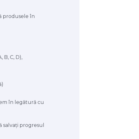
nă produsele în
 B, C, D),
ă)
nem în legătură cu
să salvați progresul