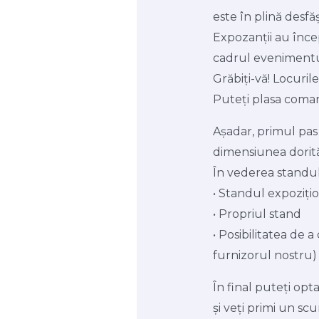
este în plină desfă
Expozanții au încep
cadrul evenimentu
Grăbiți-vă! Locuril
Puteți plasa coman
Așadar, primul pas e
dimensiunea dorită
În vederea standulu
• Standul expozițio
• Propriul stand
• Posibilitatea de
furnizorul nostru)
În final puteți opta
și veți primi un sc