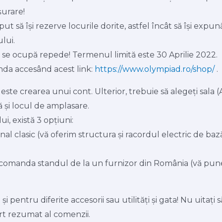
șurare!
ut să își rezerve locurile dorite, astfel încât să își expu
lui.
e se ocupă repede! Termenul limită este 30 Aprilie 2022.
da accesând acest link:
https://www.olympiad.ro/shop/
.
ste crearea unui cont. Ulterior, trebuie să alegeți sala (A,
 și locul de amplasare.
i, există 3 opțiuni:
nal clasic (vă oferim structura și racordul electric de baz
 a comanda standul de la un furnizor din România (vă pu
 și pentru diferite accesorii sau utilități și gata! Nu uitați 
urt rezumat al comenzii.