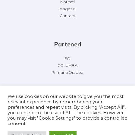
Noutati
Magazin
Contact
Parteneri
FCI
COLUMBA
Primaria Oradea
We use cookies on our website to give you the most
relevant experience by remembering your
preferences and repeat visits. By clicking “Accept All”,
you consent to the use of ALL the cookies. However,
you may visit "Cookie Settings" to provide a controlled
Copyright © 2026 FCI Racing Pigeon Olympiad 2022
consent.
Powered by FCI Racing Pigeon Olympiad 2022